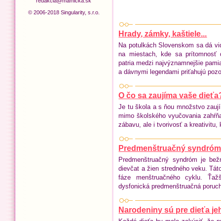
redakcia@mamicka.sk
© 2006-2018 Singularity, s.r.o.
Hrady, zámky, kaštiele...
Na potulkách Slovenskom sa dá vid
na miestach, kde sa prítomnosť d
patria medzi najvýznamnejšie pamia
a dávnymi legendami priťahujú poz
O čo sa zaujíma vaše dieťa
Je tu škola a s ňou množstvo zaujím
mimo školského vyučovania zahŕňa
zábavu, ale i tvorivosť a kreativitu
Predmenštruačný syndró
Predmenštruačný syndróm je bež
dievčat a žien stredného veku. Tát
fáze menštruačného cyklu. Ťažš
dysfonická predmenštruačná poruc
Narodeniny sú pre dieťa j