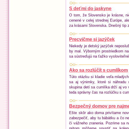
S deťmi do jaskyne
O tom, že Slovensko je krásne, ni
cenené v celej strednej Európe, a
za krásami Slovenska. Dnešný tip 
Precvičme si jazýček
Niekedy je detský jazýček neposlu
by mal. Výborným prostriedkom na 
sa sústreďujú na ťažko vysloviteľn
Ako sa rozlúčít s cumlíkom
Túto otázku si kladie veľa mladýc
sa aj výnimky, ktoré si náhradu m
skupina detí sa cumlíka drží aj vo 
teda správny čas na rozlúčku s cu
Bezpečný domov pre najm
Ešte skôr ako doma privítame nov
zabezpečiť, aby tu bábätku a čo ne
či vážneho zranenia. Pozrime sa 
pritom môžeme spustiť na kolená