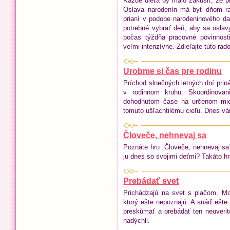
Každé dieťa by malo zakúsiť, že p
Oslava narodenín má byť dňom ra
prianí v podobe narodeninového da
potrebné vybrať deň, aby sa oslavy
počas týždňa pracovné povinnosti
veľmi intenzívne. Zdieľajte túto rad
Urobme si čas pre rodinu
Príchod slnečných letných dní priná
v rodinnom kruhu. Skoordinovani
dohodnutom čase na určenom mie
tomuto ušľachtilému cieľu. Dnes v
Človeče, nehnevaj sa
Poznáte hru „Človeče, nehnevaj sa?“
ju dnes so svojimi deťmi? Takáto hr
Prebádať svet
Prichádzajú na svet s plačom. Mo
ktorý ešte nepoznajú. A snáď ešte 
preskúmať a prebádať ten neuverit
nadýchli.