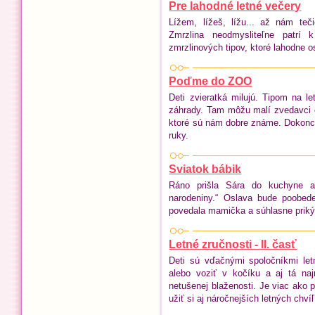
Pre lahodné letné večery
Lížem, lížeš, lížu... až nám teč
Zmrzlina neodmysliteľne patrí
zmrzlinových tipov, ktoré lahodne os
Poďme do ZOO
Deti zvieratká milujú. Tipom na l
záhrady. Tam môžu malí zvedavci obd
ktoré sú nám dobre známe. Dokonca
ruky.
Sviatok bábik
Ráno prišla Sára do kuchyne a
narodeniny.“ Oslava bude poobed
povedala mamička a súhlasne priký
Letné zručnosti - II. časť
Deti sú vďačnými spoločníkmi let
alebo voziť v kočíku a aj tá na
netušenej blaženosti. Je viac ako 
užiť si aj náročnejších letných chvíľ