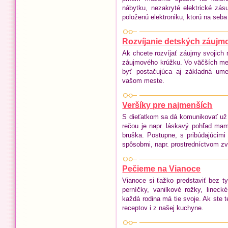
nábytku, nezakryté elektrické zás
položenú elektroniku, ktorú na seb
Rozvíjanie detských záujm
Ak chcete rozvíjať záujmy svojich ra
záujmového krúžku. Vo väčších mes
byť postačujúca aj základná um
vašom meste.
Veršíky pre najmenších
S dieťatkom sa dá komunikovať už 
rečou je napr. láskavý pohľad mam
bruška. Postupne, s pribúdajúcim
spôsobmi, napr. prostredníctvom zv
Pečieme na Vianoce
Vianoce si ťažko predstaviť bez t
perníčky, vanilkové rožky, lineck
každá rodina má tie svoje. Ak ste t
receptov i z našej kuchyne.