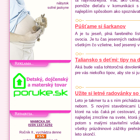
tá najvhodnejšia. Viac ako cena
nábytok
pomôže dieťaťu v komunikácii s 
soľné jaskyne
najlepším spôsobom ako spoznávať
Púšťame si šarkanov
A je tu jeseň, plná farebného lís
ovocia. Je tu čas jesenných radová
všetkým čo vzlietne, keď jesenný v
Taliansko s deťmi: tipy na
Aká bude vaša tohtoročná dovolen
pre vás niekoľko tipov, aby ste si ju
Užite si letné radovánky 
Leto je takmer tu a s ním prichádza
nebom. S novými stavebnicami 
ktoré na vás čaká pri cestovaní, 
najlepšej zmrzline na svete, ktorá 
MAMICKA.SK
potom s malými staviteľmi vď
ISSN 1337-6292
všetky prázdninové zážitky prehrá
Ročník II., vychádza denne
leto skončí.