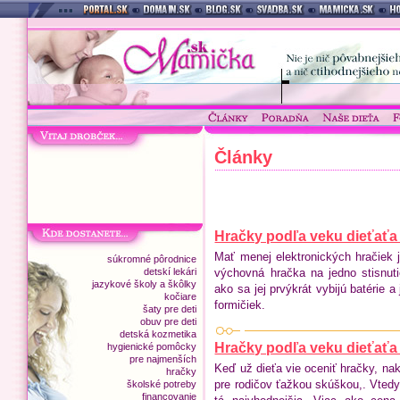
Články
Hračky podľa veku dieťaťa -
Mať menej elektronických hračiek j
súkromné pôrodnice
detskí lekári
výchovná hračka na jedno stisnuti
jazykové školy a škôlky
ako sa jej prvýkrát vybijú batérie 
kočiare
formičiek.
šaty pre deti
obuv pre deti
detská kozmetika
Hračky podľa veku dieťaťa -
hygienické pomôcky
pre najmenších
Keď už dieťa vie oceniť hračky, n
hračky
pre rodičov ťažkou skúškou,. Vtedy 
školské potreby
financovanie