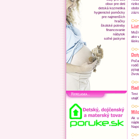
obuv pre deti
rizik
detská kozmetika
obdo
hygienické pomôcky
zázr
pre najmenších
hračky
školské potreby
Lis
financovanie
Možn
nábytok
ako v
soľné jaskyne
lásku
Dot
Poča
rodi
pýta
život
Rad
Test
utaji
Mil
Ak u
nájd
Napo