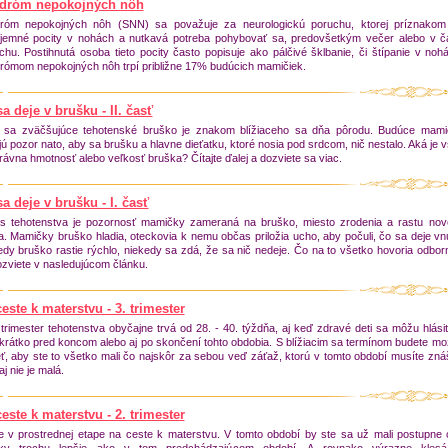
dróm nepokojných nôh
róm nepokojných nôh (SNN) sa považuje za neurologickú poruchu, ktorej príznakom
íjemné pocity v nohách a nutkavá potreba pohybovať sa, predovšetkým večer alebo v 
hu. Postihnutá osoba tieto pocity často popisuje ako pálčivé šklbanie, či štípanie v noh
rómom nepokojných nôh trpí približne 17% budúcich mamičiek.
a deje v brušku - II. časť
e sa zväčšujúce tehotenské bruško je znakom blížiaceho sa dňa pôrodu. Budúce mami
ú pozor nato, aby sa brušku a hlavne dieťatku, ktoré nosia pod srdcom, nič nestalo. Aká je 
rávna hmotnosť alebo veľkosť bruška? Čítajte ďalej a dozviete sa viac.
a deje v brušku - I. časť
s tehotenstva je pozornosť mamičky zameraná na bruško, miesto zrodenia a rastu nov
a. Mamičky bruško hladia, oteckovia k nemu občas priložia ucho, aby počuli, čo sa deje vnú
dy bruško rastie rýchlo, niekedy sa zdá, že sa nič nedeje. Čo na to všetko hovoria odborn
zviete v nasledujúcom článku.
este k materstvu - 3. trimester
 trimester tehotenstva obyčajne trvá od 28. - 40. týždňa, aj keď zdravé deti sa môžu hlási
 krátko pred koncom alebo aj po skončení tohto obdobia. S blížiacim sa termínom budete m
ť, aby ste to všetko mali čo najskôr za sebou veď záťaž, ktorú v tomto období musíte zná
j nie je malá.
este k materstvu - 2. trimester
te v prostrednej etape na ceste k materstvu. V tomto období by ste sa už mali postupne c