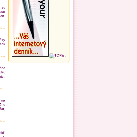
 sú
čase
ách.
čky
však
ého
tri.
íci,
ť na
ožno
šať,
ítiť