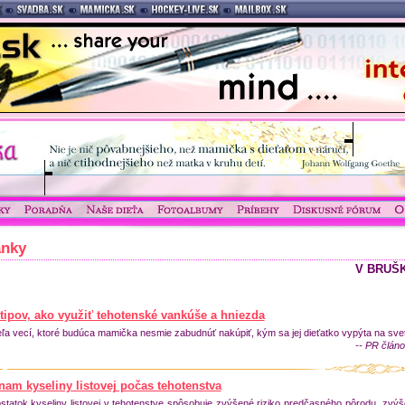
ánky
V BRUŠ
tipov, ako využiť tehotenské vankúše a hniezda
ľa vecí, ktoré budúca mamička nesmie zabudnúť nakúpiť, kým sa jej dieťatko vypýta na svet
-- PR článo
nam kyseliny listovej počas tehotenstva
statok kyseliny listovej v tehotenstve spôsobuje zvýšené riziko predčasného pôrodu, zvý