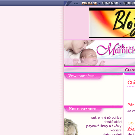
Čl
Pár 
Je ve
súkromné pôrodnice
detskí lekári
jazykové školy a škôlky
Výz
kočiare
šaty pre deti
Nedo