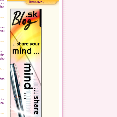
 i v
ného
 tom
adnú
ich
tále
ceho
ažko
, že
ho.