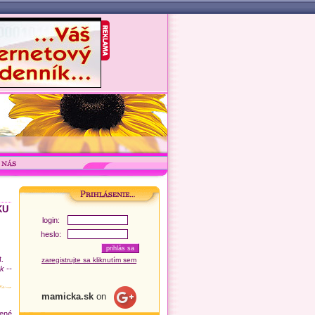
KU
login:
heslo:
.
zaregistrujte sa kliknutím sem
k --
mamicka.sk
on
šené