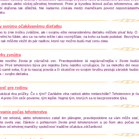
o potratu alebo nízkej pôrodnej hmotnosti. Preto je kyselina listová počas tehotenstva, ale
bí dojčenia tak dôležitá. Nie nadarmo získala medzi mamičkami povesť nepostrádateľ
aku.
ty svojmu očakávanému dieťatku
o to znie trošku zvláštne, ale i svojmu ešte nenarodenému dieťatku môžete písať listy. O
eľmi ho ľúbite, ako sa na neho tešíte i ako rozmýšľate, na koho sa bude podobať. Bezvýhr
 tak môžete vložiť do pár riadkov, ktoré raz možno budú mať cenu zlata.
yky zvnútra
tie nového života je zázračná vec. Pravdepodobne tá najzázračnejšia v živote budúc
čov. Prvé tehotenstvo býva pre nejednu ženu natoľko vzrušujúce, že sa niekoľko dní neus
jú samé seba, či je to naozaj pravda a či skutočne vo svojom brušku pestujú zárodok budú
a – svojho dieťatka.
osť pre rodinu
 ukázal dva prúžky. Čo s tým? Zavládne vlna radosti alebo melanchólie? Tehotenstvo je ť
ť. A preto čím skôr povieme, tým lepšie. Najmä tým, ktorých sa to bezprostredne týka.
ovanie počas tehotenstva
ž ste tehotná, alebo tehotenstvo zatiaľ len plánujete, pravdepodobne sa vám môže stať
ete oveľa viac článkov o pohlavnom živote pred tehotenstvom a po ňom ako počas ne
kon od tehotnej mamičky spoločnosť tradične očakáva zdržanlivosť.