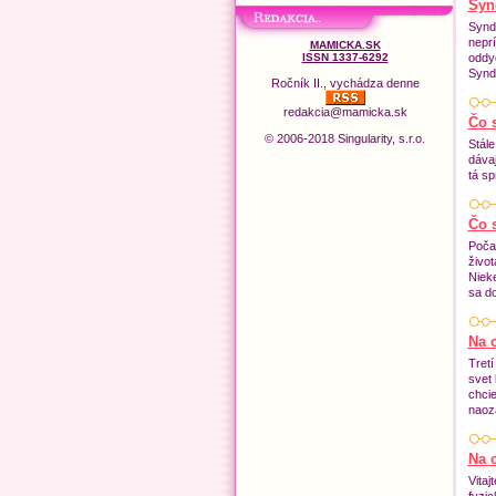
Syn
Synd
nepr
MAMICKA.SK
ISSN 1337-6292
oddyc
Synd
Ročník II., vychádza denne
redakcia@mamicka.sk
Čo s
© 2006-2018 Singularity, s.r.o.
Stál
dávaj
tá sp
Čo s
Poča
život
Nieke
sa do
Na c
Tretí
svet
chcie
naoza
Na c
Vitaj