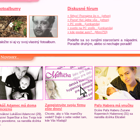
otoalbumy
Diskusné fórum
» Sthyx! Poznajme èo n.. (othon)
» Pozor! Keï úplne vše.. (othon)
» PC stolik.. (Lenkamila)
» svetlo na PC stolík.. (Lenkamila)
» kde predat auto?.. (Mimi753)
Podeľte sa so svojími starosťami a nápadmi.
aložte si aj vy svoj vlastný fotoalbum.
Poraďte druhým, alebo si nechajte poradiť!
Zaregistrujte svoju firmu
káš Adamec má doma
Paľo Habera má vnučku
ešte dnes!
inceznú
Dcére Paľa Haberu Zuzane
Chcete, aby o Vás mamičky
Koperniech Haberovej (31) sa
vákovi Lukášovi Adamcovi (29),
vedeli? Dajte o sebe vediet tam,
narodila dcérka Elizabet
azovi SuperStar a šou Tvoja tvár
kde Vás hľadajú!
e povedome, sa narodila dcérka
.