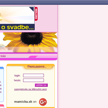
login:
heslo:
.
ie
Na
zaregistrujte sa kliknutím sem
ko
mamicka.sk
on