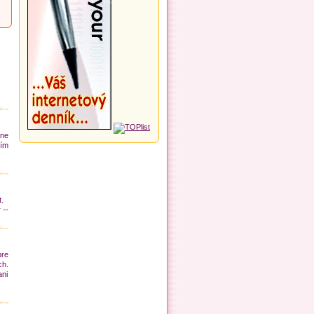
tne
ním
.
 --
pre
ch.
ani