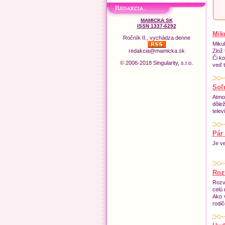
MAMICKA.SK
ISSN 1337-6292
Mik
Ročník II., vychádza denne
Mikul
redakcia@mamicka.sk
Zlož 
Či k
© 2006-2018 Singularity, s.r.o.
veď 
Soľ
Atmos
dôle
telev
Pár 
Je ve
Roz
Rozvo
celú 
Ako 
rodi