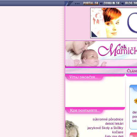
di
po
súkromné pôrodnice
ta
detskí lekári
jazykové školy a škôlky
kočiare
šaty pre deti