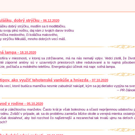
ulášku, dobrý strýčku -
06.12.2020
ášku dobrý strýčku, modlím sa ti modlitbičku.
tu svoju plnú nošku, daj nám z tvojich darov trošku
oníčka medového, či koláčka makového,
ty strýčku Mikuláš, mnoho dobrých vecí máš.
ná lampa -
18.10.2020
féra v miestnosti, v ktorej sa zdržiavame, má na nás nemalý vplyv. Vedci zistili, že živo
žité záporné anióny sú v uzavretých priestoroch silne redukované a to najmä pôsobe
ízie, počítača a mobilného telefónu. Energetizujúci účinok má napr. soľná lampa.
tipov, ako využiť tehotenské vankúše a hniezda -
07.10.2020
ľa vecí, ktoré budúca mamička nesmie zabudnúť nakúpiť, kým sa jej dieťatko vypýta na svet
-- PR článok
vod v rodine -
05.10.2020
d je záležitosťou manželov. Často krát je však bolestnou a sčasti nepríjemnou udalosťou 
rodinu. Zvlášť v prípade, ak sa do problému zamieša blízke okolie a verejná mienka ostatný
však dosiahnuť, aby bol rozchod čo najšetrnejší a nezanechal tak trvalú ujmu na deťoch 
čoch?