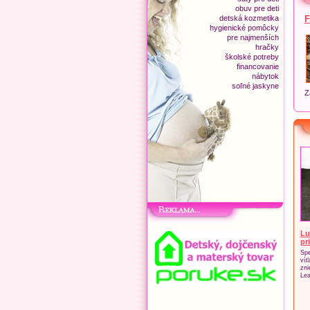
obuv pre deti
detská kozmetika
F
hygienické pomôcky
pre najmenších
hračky
školské potreby
financovanie
nábytok
soľné jaskyne
Z
Lu
pr
Spe
víť
zni
Lea