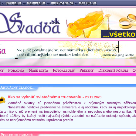
Ako sa vyhnúť sviatočnému trucovaniu -
23.12.2020
Vianočné sviatky sú jedinečnou príležitosťou k príjemným rodinným zážitkom
Nanešťastie hektická predvianočná atmosféra je aj obdobím, kedy sa aj najpokojnejš
eťa z ničoho nič premení na trucovitého, usmokleného a nevychovaného nespratníka. 
dobné zážitky by každý rodič najradšej rýchlo zabudol, no našťastie existuje spôsob, a
kémuto nepríjemnému detskému správaniu predísť.