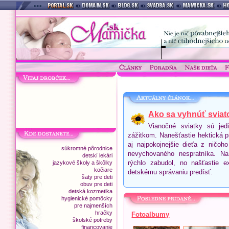
Ako sa vyhnúť sviat
Vianočné sviatky sú jed
zážitkom. Nanešťastie hektická p
aj najpokojnejšie dieťa z ničoh
súkromné pôrodnice
nevychovaného nespratníka. Na
detskí lekári
rýchlo zabudol, no našťastie 
jazykové školy a škôlky
kočiare
detskému správaniu predísť.
šaty pre deti
obuv pre deti
detská kozmetika
hygienické pomôcky
pre najmenších
hračky
Fotoalbumy
školské potreby
financovanie