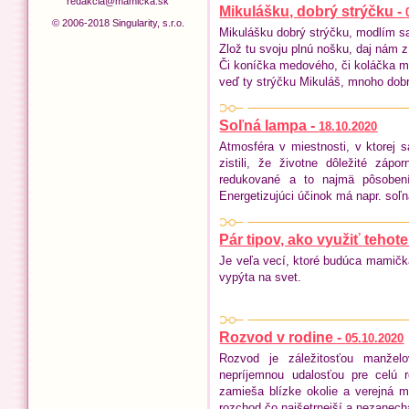
redakcia@mamicka.sk
Mikulášku, dobrý strýčku -
© 2006-2018 Singularity, s.r.o.
Mikulášku dobrý strýčku, modlím sa 
Zlož tu svoju plnú nošku, daj nám z
Či koníčka medového, či koláčka 
veď ty strýčku Mikuláš, mnoho dob
Soľná lampa -
18.10.2020
Atmosféra v miestnosti, v ktorej
zistili, že životne dôležité záp
redukované a to najmä pôsobením
Energetizujúci účinok má napr. soľ
Pár tipov, ako využiť teho
Je veľa vecí, ktoré budúca mamičk
vypýta na svet.
Rozvod v rodine -
05.10.2020
Rozvod je záležitosťou manžel
nepríjemnou udalosťou pre celú 
zamieša blízke okolie a verejná 
rozchod čo najšetrnejší a nezanecha