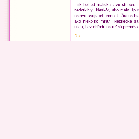
Erik bol od malička živé striebro.
nedotklivý. Neskôr, ako malý špu
najavo svoju prítomnosť. Žiadna hra
ako niekoľko minút. Nezriedka s
ulicu, bez ohľadu na rušnú premávk