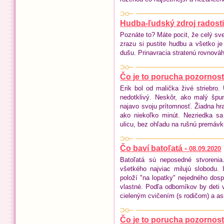
Hudba-ľudský zdroj radosti
Poznáte to? Máte pocit, že celý sve
zrazu si pustite hudbu a všetko je 
dušu. Prinavracia stratenú rovnováh
Čo je to porucha pozornosti
Erik bol od malička živé striebro.
nedotklivý. Neskôr, ako malý špu
najavo svoju prítomnosť. Žiadna hra
ako niekoľko minút. Nezriedka s
ulicu, bez ohľadu na rušnú premávk
Čo baví batoľatá -
08.09.2020
Batoľatá sú neposedné stvoreni
všetkého najviac milujú slobodu.
položí "na lopatky" nejedného dospe
vlastné. Podľa odborníkov by deti v
cieleným cvičením (s rodičom) a as
Čo je to porucha pozornosti