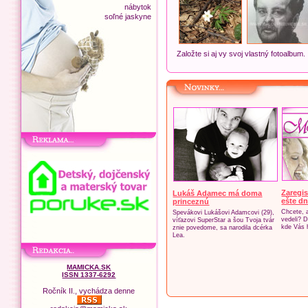
nábytok
soľné jaskyne
Založte si aj vy svoj vlastný fotoalbum.
Zaregis
Lukáš Adamec má doma
ešte dn
princeznú
Chcete, 
Spevákovi Lukášovi Adamcovi (29),
vedeli? D
víťazovi SuperStar a šou Tvoja tvár
kde Vás 
znie povedome, sa narodila dcérka
Lea.
MAMICKA.SK
ISSN 1337-6292
Ročník II., vychádza denne