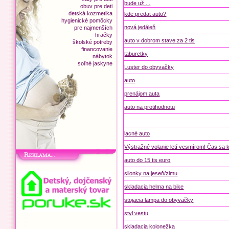
bude už ...
obuv pre deti
detská kozmetika
kde predat auto?
hygienické pomôcky
nová jedáleň
pre najmenších
hračky
auto v dobrom stave za 2 tis
školské potreby
financovanie
taburetky
nábytok
soľné jaskyne
Luster do obyvačky
auto
prenájom auta
auto na protihodnotu
lacné auto
Výstražné volanie letí vesmírom! Čas sa k
auto do 15 tis euro
silonky na jeseň/zimu
skladacia helma na bike
stojacia lampa do obyvačky
styl vestu
skladacia kolonežka