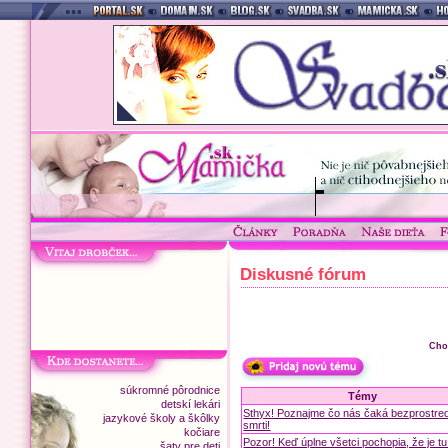
Diskusné fórum
Cho
súkromné pôrodnice
Témy
detskí lekári
Sthyx! Poznajme čo nás čaká bezprostre
jazykové školy a škôlky
smrti!
kočiare
Pozor! Keď úplne všetci pochopia, že je t
šaty pre deti