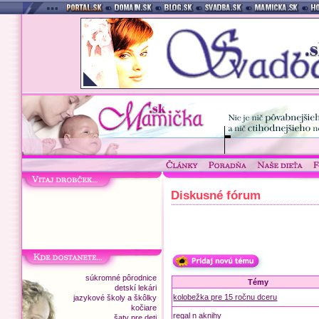
Diskusné fórum
súkromné pôrodnice
Témy
detskí lekári
kolobežka pre 15 ročnu dceru
jazykové školy a škôlky
kočiare
regal n aknihy
šaty pre deti