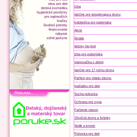
obuv pre deti
Izba
detská kozmetika
hygienické pomôcky
darček pre dospievajucu dceru
pre najmenších
hračky
kolobežka pre pubertaka
školské potreby
financovanie
Akné
nábytok
soľné jaskyne
školak
detsky bicykel
izba pre puberťaka
stanovačka s detmi
darček pre 17 ročnu dceru
Parfem pre mladu slecnu
mačiatko pre deti
Sucha pokozka
Ochrana pre syna
Farbenie vlasov
15ročná dcera a šminky
Stolik a kreslo
Pohovka pre deti