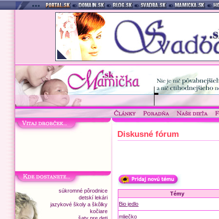
Diskusné fórum
súkromné pôrodnice
Témy
detskí lekári
Bio jedlo
jazykové školy a škôlky
kočiare
mliečko
šaty pre deti