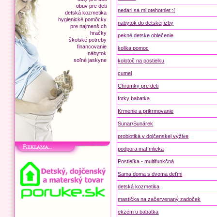
obuv pre deti
nedari sa mi otehotniet :(
detská kozmetika
hygienické pomôcky
nabytok do detskej izby
pre najmenších
hračky
pekné detske oblečenie
školské potreby
financovanie
kolika pomoc
nábytok
soľné jaskyne
kolotoč na postielku
cumel
Chrumky pre deti
fotky babatka
Krmenie a prikrmovanie
Sunar/Sunárek
probiotiká v dojčenskej výžive
podpora mat.mlieka
Postieľka - multifunkčná
Sama doma s dvoma deťmi
detská kozmetika
mastička na začervenaný zadoček
ekzem u babatka