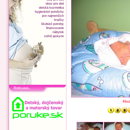
obuv pre deti
detská kozmetika
hygienické pomôcky
pre najmenších
hračky
školské potreby
financovanie
nábytok
soľné jaskyne
Hod