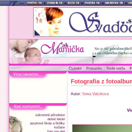
Fotografia z fotoalb
Autor:
Sima Valcikova
Vi
súkromné pôrodnice
detskí lekári
jazykové školy a škôlky
kočiare
šaty pre deti