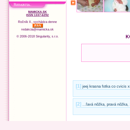
MAMICKA.SK
ISSN 1337-6292
Ročník II., vychádza denne
redakcia@mamicka.sk
K
© 2006-2018 Singularity, s.r.o.
[1]
jeej krasna fotka co cvicis x
[2]
...ľavá nôžka, pravá nôžka, 