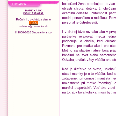
bolesťami žena potrebuje o to viac
oblasti chrbta, dotyky, či obyčaj
MAMICKA.SK
okamihu dôležité. Prítomnosť part
ISSN 1337-6292
medzi personálom a rodičkou. Prev
Ročník II., vychádza denne
personál je ústretovejší.
redakcia@mamicka.sk
I v druhej fáze rovnako ako v prv
© 2006-2018 Singularity, s.r.o.
partnerke relaxovať medzi jedn
podporuje. A chvíľa, keď dieťat
Rovnako pre matku ako i pre otca
Možno sa slabšie nátury boja prá
kanálmi na svet alebo samotného
Odvaha je však vždy väčšia ako str
Keď je dieťatko na svete, ubiehaj
otca i mamky je o to väčšia, keď s
zotavenie, prítomnosť manžela neu
umiestnené pri matke /rooming/, c
manžel „naporúdzi“. Veď ako vraví 
na to, aby bola kolíska, musí byť 