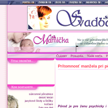
Prítomnosť manžela pri p
súkromné pôrodnice
detskí lekári
jazykové školy a škôlky
kočiare
Pôrod je pre ženu psychicky i
šaty pre deti