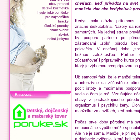
chvíľach, keď privádza na svet
obuv pre deti
detská kozmetika
manžela viac ako kedykoľvek pre
hygienické pomôcky
pre najmenších
Kedysi bola otázka prítomnosti
hračky
školské potreby
značne diskutabilná. Názory sa rôz
financovanie
samotných. Na jednej strane prevl
nábytok
by podporu partnera pri pôrode
soľné jaskyne
zástancami „sólo“ pôrodu bez 
polovičky. V dnešnej dobe „sp
bežnou záležitosťou. Partne
zúčastňovať i prípravného kurzu pr
ktorý je výbornou predprípravou na
Už samotný fakt, že je manžel tel
a intenzívne sa zúčastňuje pôrod
pocit istoty a maximálnu podporu.
vedia o čom je reč. Vzrušujúce oč
obavy z prichádzajúceho pôrodu
organizmus i psychiku ženy. Úloh
manželke vo chvíľach, keď potrebuj
Počas prvej doby pôrodnej má byť 
emocionálne vypätie môže spôsobiť,
Ale nie je sama. Manžel je pri nej a
a dýchacie cvičenia, ktoré boli sú