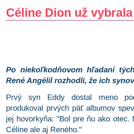
Céline Dion už vybral
Po niekoľkodňovom hľadaní tých
René Angélil rozhodli, že ich syno
Prvý syn Eddy dostal meno pod
produkoval prvých päť albumov spev
jej hovorkyňa: "Bol pre ňu ako otec. 
Céline ale aj Reného."