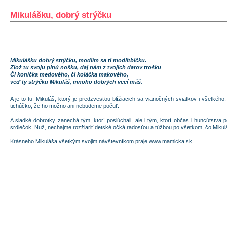
Mikulášku, dobrý strýčku
Mikulášku dobrý strýčku, modlím sa ti modlitbičku.
Zlož tu svoju plnú nošku, daj nám z tvojich darov trošku
Či koníčka medového, či koláčka makového,
veď ty strýčku Mikuláš, mnoho dobrých vecí máš.
A je to tu. Mikuláš, ktorý je predzvesťou blížiacich sa vianočných sviatkov i všetkéh
tichúčko, že ho možno ani nebudeme počuť.
A sladké dobrotky zanechá tým, ktorí poslúchali, ale i tým, ktorí občas i huncútstva
srdiečok. Nuž, nechajme rozžiariť detské očká radosťou a túžbou po všetkom, čo Mikulá
Krásneho Mikuláša všetkým svojim návštevníkom praje
www.mamicka.sk
.