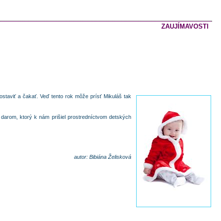
ZAUJÍMAVOSTI
postaviť a čakať. Veď tento rok môže prísť Mikuláš tak
m darom, ktorý k nám prišiel prostredníctvom detských
autor: Bibiána Želisková