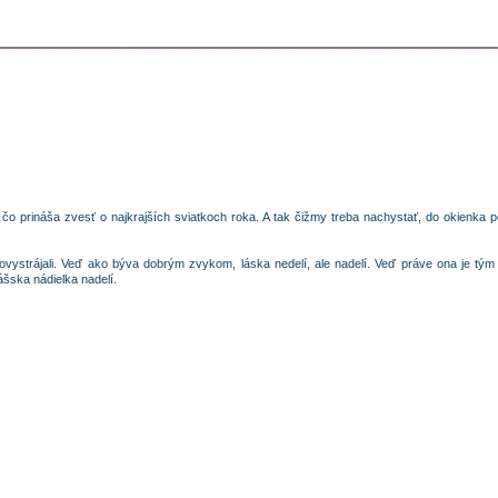
o, čo prináša zvesť o najkrajších sviatkoch roka. A tak čižmy treba nachystať, do okienka 
 povystrájali. Veď ako býva dobrým zvykom, láska nedelí, ale nadelí. Veď práve ona je tý
šska nádielka nadelí.