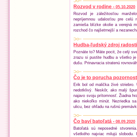
Rozvod v rodine -
05.10.2020
Rozvod je záležitosťou manžel
nepríjemnou udalosťou pre celú 
zamieša blízke okolie a verejná 
rozchod čo najšetrnejší a nezanecha
Hudba-ľudský zdroj radosti
Poznáte to? Máte pocit, že celý sve
zrazu si pustite hudbu a všetko je 
dušu. Prinavracia stratenú rovnováh
Čo je to porucha pozornosti
Erik bol od malička živé striebro.
nedotklivý. Neskôr, ako malý špu
najavo svoju prítomnosť. Žiadna hra
ako niekoľko minút. Nezriedka s
ulicu, bez ohľadu na rušnú premávk
Čo baví batoľatá -
08.09.2020
Batoľatá sú neposedné stvoreni
všetkého najviac milujú slobodu.