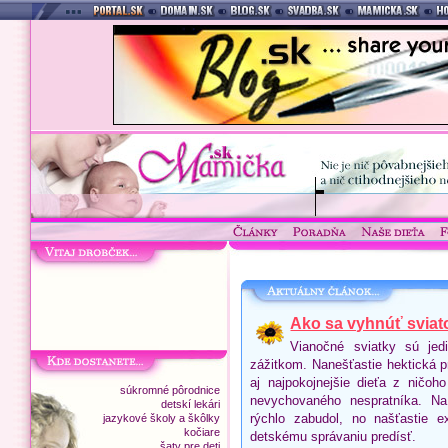
Ako sa vyhnúť sviat
Vianočné sviatky sú jed
zážitkom. Nanešťastie hektická p
aj najpokojnejšie dieťa z ničoh
súkromné pôrodnice
nevychovaného nespratníka. Na
detskí lekári
rýchlo zabudol, no našťastie 
jazykové školy a škôlky
kočiare
detskému správaniu predísť.
šaty pre deti