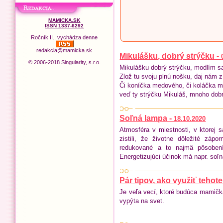
MAMICKA.SK
ISSN 1337-6292
Ročník II., vychádza denne
redakcia@mamicka.sk
Mikulášku, dobrý strýčku -
© 2006-2018 Singularity, s.r.o.
Mikulášku dobrý strýčku, modlím sa 
Zlož tu svoju plnú nošku, daj nám z
Či koníčka medového, či koláčka 
veď ty strýčku Mikuláš, mnoho dob
Soľná lampa -
18.10.2020
Atmosféra v miestnosti, v ktorej
zistili, že životne dôležité záp
redukované a to najmä pôsobením
Energetizujúci účinok má napr. soľ
Pár tipov, ako využiť teho
Je veľa vecí, ktoré budúca mamičk
vypýta na svet.