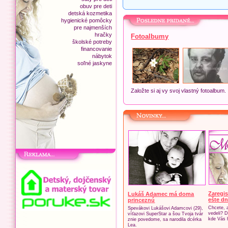
obuv pre deti
detská kozmetika
hygienické pomôcky
pre najmenších
hračky
Fotoalbumy
školské potreby
financovanie
nábytok
soľné jaskyne
Založte si aj vy svoj vlastný fotoalbum.
Zaregis
Lukáš Adamec má doma
ešte dn
princeznú
Chcete, 
Spevákovi Lukášovi Adamcovi (29),
vedeli? D
víťazovi SuperStar a šou Tvoja tvár
kde Vás 
znie povedome, sa narodila dcérka
Lea.