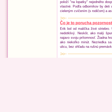
položí "na lopatky" nejedného dospe
vlastné. Podľa odborníkov by deti v
cieleným cvičením (s rodičom) a as
Čo je to porucha pozornosti
Erik bol od malička živé striebro.
nedotklivý. Neskôr, ako malý špu
najavo svoju prítomnosť. Žiadna hra
ako niekoľko minút. Nezriedka s
ulicu, bez ohľadu na rušnú premávk