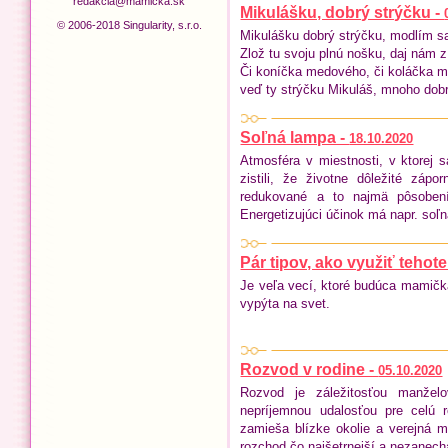
redakcia@mamicka.sk
Mikulášku, dobrý strýčku -
© 2006-2018 Singularity, s.r.o.
Mikulášku dobrý strýčku, modlím sa 
Zlož tu svoju plnú nošku, daj nám z
Či koníčka medového, či koláčka 
veď ty strýčku Mikuláš, mnoho dob
Soľná lampa -
18.10.2020
Atmosféra v miestnosti, v ktorej
zistili, že životne dôležité záp
redukované a to najmä pôsobením
Energetizujúci účinok má napr. soľ
Pár tipov, ako využiť teho
Je veľa vecí, ktoré budúca mamičk
vypýta na svet.
Rozvod v rodine -
05.10.2020
Rozvod je záležitosťou manžel
nepríjemnou udalosťou pre celú 
zamieša blízke okolie a verejná 
rozchod čo najšetrnejší a nezanecha