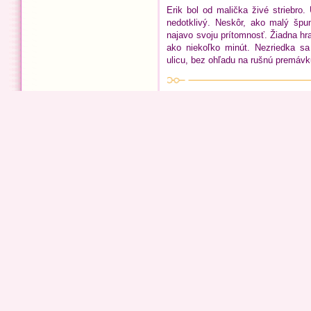
Erik bol od malička živé striebro.
nedotklivý. Neskôr, ako malý špu
najavo svoju prítomnosť. Žiadna hra
ako niekoľko minút. Nezriedka s
ulicu, bez ohľadu na rušnú premávk