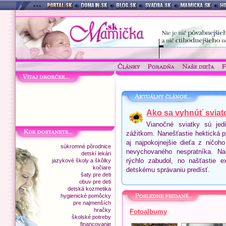
Ako sa vyhnúť sviat
Vianočné sviatky sú jed
zážitkom. Nanešťastie hektická p
aj najpokojnejšie dieťa z ničoh
súkromné pôrodnice
nevychovaného nespratníka. Na
detskí lekári
rýchlo zabudol, no našťastie 
jazykové školy a škôlky
kočiare
detskému správaniu predísť.
šaty pre deti
obuv pre deti
detská kozmetika
hygienické pomôcky
pre najmenších
hračky
Fotoalbumy
školské potreby
financovanie