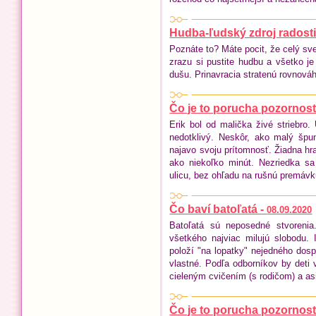
Hudba-ľudský zdroj radosti
Poznáte to? Máte pocit, že celý sve
zrazu si pustite hudbu a všetko je 
dušu. Prinavracia stratenú rovnováh
Čo je to porucha pozornosti
Erik bol od malička živé striebro.
nedotklivý. Neskôr, ako malý špu
najavo svoju prítomnosť. Žiadna hra
ako niekoľko minút. Nezriedka s
ulicu, bez ohľadu na rušnú premávk
Čo baví batoľatá -
08.09.2020
Batoľatá sú neposedné stvoreni
všetkého najviac milujú slobodu.
položí "na lopatky" nejedného dospe
vlastné. Podľa odborníkov by deti v
cieleným cvičením (s rodičom) a as
Čo je to porucha pozornosti