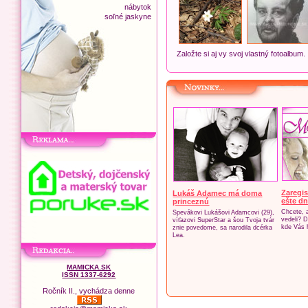
nábytok
soľné jaskyne
Založte si aj vy svoj vlastný fotoalbum.
Zaregis
Lukáš Adamec má doma
ešte dn
princeznú
Chcete, 
Spevákovi Lukášovi Adamcovi (29),
vedeli? D
víťazovi SuperStar a šou Tvoja tvár
kde Vás 
znie povedome, sa narodila dcérka
Lea.
MAMICKA.SK
ISSN 1337-6292
Ročník II., vychádza denne