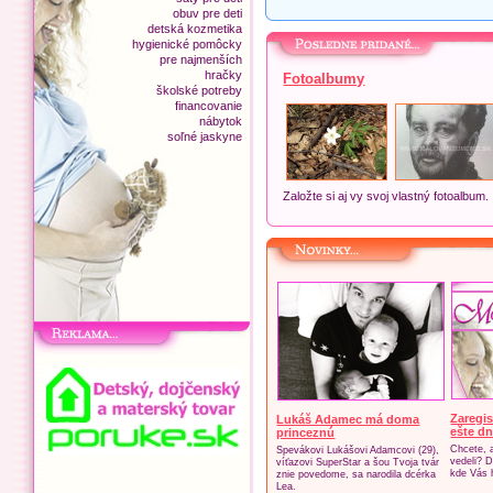
obuv pre deti
detská kozmetika
hygienické pomôcky
pre najmenších
hračky
Fotoalbumy
školské potreby
financovanie
nábytok
soľné jaskyne
Založte si aj vy svoj vlastný fotoalbum.
Zaregis
Lukáš Adamec má doma
ešte dn
princeznú
Chcete, 
Spevákovi Lukášovi Adamcovi (29),
vedeli? D
víťazovi SuperStar a šou Tvoja tvár
kde Vás 
znie povedome, sa narodila dcérka
Lea.