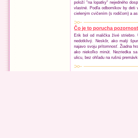
položí "na lopatky" nejedného dospe
vlastné. Podľa odborníkov by deti v
cieleným cvičením (s rodičom) a as
Čo je to porucha pozornosti
Erik bol od malička živé striebro.
nedotklivý. Neskôr, ako malý špu
najavo svoju prítomnosť. Žiadna hra
ako niekoľko minút. Nezriedka s
ulicu, bez ohľadu na rušnú premávk