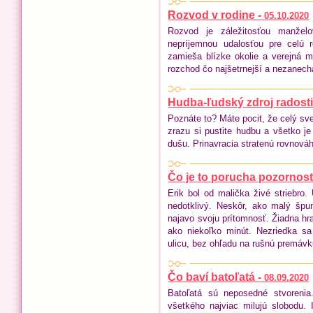
Rozvod v rodine -
05.10.2020
Rozvod je záležitosťou manžel
nepríjemnou udalosťou pre celú 
zamieša blízke okolie a verejná 
rozchod čo najšetrnejší a nezanecha
Hudba-ľudský zdroj radosti
Poznáte to? Máte pocit, že celý sve
zrazu si pustite hudbu a všetko je 
dušu. Prinavracia stratenú rovnováh
Čo je to porucha pozornosti
Erik bol od malička živé striebro.
nedotklivý. Neskôr, ako malý špu
najavo svoju prítomnosť. Žiadna hra
ako niekoľko minút. Nezriedka s
ulicu, bez ohľadu na rušnú premávk
Čo baví batoľatá -
08.09.2020
Batoľatá sú neposedné stvoreni
všetkého najviac milujú slobodu.