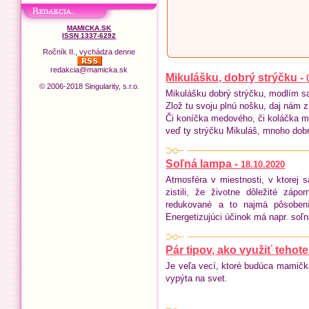
MAMICKA.SK
ISSN 1337-6292
Ročník II., vychádza denne
redakcia@mamicka.sk
Mikulášku, dobrý strýčku -
© 2006-2018 Singularity, s.r.o.
Mikulášku dobrý strýčku, modlím sa 
Zlož tu svoju plnú nošku, daj nám z
Či koníčka medového, či koláčka 
veď ty strýčku Mikuláš, mnoho dob
Soľná lampa -
18.10.2020
Atmosféra v miestnosti, v ktorej
zistili, že životne dôležité záp
redukované a to najmä pôsobením
Energetizujúci účinok má napr. soľ
Pár tipov, ako využiť teho
Je veľa vecí, ktoré budúca mamičk
vypýta na svet.