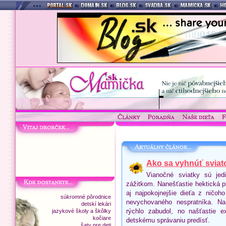
Ako sa vyhnúť sviat
Vianočné sviatky sú jed
zážitkom. Nanešťastie hektická p
aj najpokojnejšie dieťa z ničoh
súkromné pôrodnice
nevychovaného nespratníka. Na
detskí lekári
rýchlo zabudol, no našťastie 
jazykové školy a škôlky
kočiare
detskému správaniu predísť.
šaty pre deti