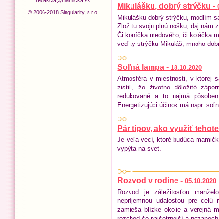
redakcia@mamicka.sk
Mikulášku, dobrý strýčku -
© 2006-2018 Singularity, s.r.o.
Mikulášku dobrý strýčku, modlím sa 
Zlož tu svoju plnú nošku, daj nám z
Či koníčka medového, či koláčka 
veď ty strýčku Mikuláš, mnoho dob
Soľná lampa -
18.10.2020
Atmosféra v miestnosti, v ktorej
zistili, že životne dôležité záp
redukované a to najmä pôsobením
Energetizujúci účinok má napr. soľ
Pár tipov, ako využiť teho
Je veľa vecí, ktoré budúca mamičk
vypýta na svet.
Rozvod v rodine -
05.10.2020
Rozvod je záležitosťou manžel
nepríjemnou udalosťou pre celú 
zamieša blízke okolie a verejná 
rozchod čo najšetrnejší a nezanecha