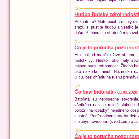
Hudba-ľudský zdroj radosti
Poznáte to? Máte pocit, že celý sve
zrazu si pustite hudbu a všetko je 
dušu. Prinavracia stratenú rovnováh
Čo je to porucha pozornosti
Erik bol od malička živé striebro.
nedotklivý. Neskôr, ako malý špu
najavo svoju prítomnosť. Žiadna hra
ako niekoľko minút. Nezriedka s
ulicu, bez ohľadu na rušnú premávk
Čo baví batoľatá -
08.09.2020
Batoľatá sú neposedné stvoreni
všetkého najviac milujú slobodu.
položí "na lopatky" nejedného dospe
vlastné. Podľa odborníkov by deti v
cieleným cvičením (s rodičom) a as
Čo je to porucha pozornosti