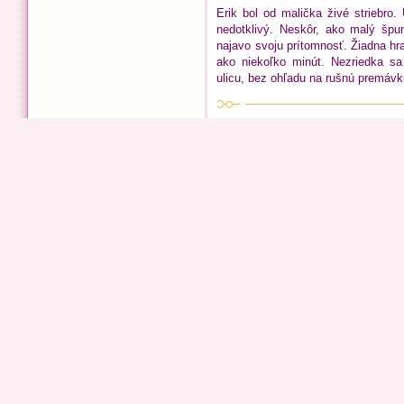
Erik bol od malička živé striebro.
nedotklivý. Neskôr, ako malý špu
najavo svoju prítomnosť. Žiadna hra
ako niekoľko minút. Nezriedka s
ulicu, bez ohľadu na rušnú premávk