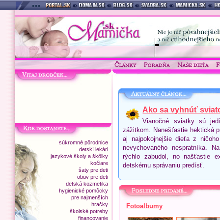
Ako sa vyhnúť sviat
Vianočné sviatky sú jed
zážitkom. Nanešťastie hektická p
aj najpokojnejšie dieťa z ničoh
súkromné pôrodnice
nevychovaného nespratníka. Na
detskí lekári
rýchlo zabudol, no našťastie 
jazykové školy a škôlky
kočiare
detskému správaniu predísť.
šaty pre deti
obuv pre deti
detská kozmetika
hygienické pomôcky
pre najmenších
hračky
Fotoalbumy
školské potreby
financovanie