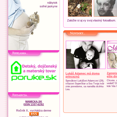
nábytok
soľné jaskyne
Založte si aj vy svoj vlastný fotoalbum.
Zaregis
Lukáš Adamec má doma
ešte dn
princeznú
Chcete, 
Spevákovi Lukášovi Adamcovi (29),
vedeli? D
víťazovi SuperStar a šou Tvoja tvár
kde Vás 
znie povedome, sa narodila dcérka
Lea.
MAMICKA.SK
ISSN 1337-6292
Ročník II., vychádza denne