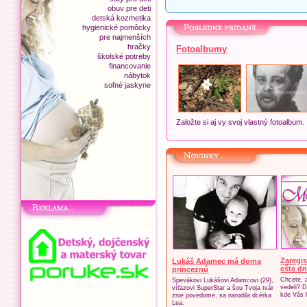
obuv pre deti
detská kozmetika
hygienické pomôcky
pre najmenších
hračky
Fotoalbumy
školské potreby
financovanie
nábytok
soľné jaskyne
Založte si aj vy svoj vlastný fotoalbum.
Zaregis
Lukáš Adamec má doma
ešte dn
princeznú
Chcete, 
Spevákovi Lukášovi Adamcovi (29),
vedeli? D
víťazovi SuperStar a šou Tvoja tvár
kde Vás 
znie povedome, sa narodila dcérka
Lea.