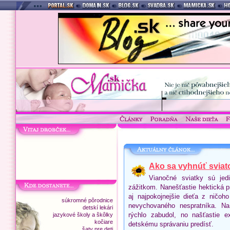
Ako sa vyhnúť sviat
Vianočné sviatky sú jed
zážitkom. Nanešťastie hektická p
aj najpokojnejšie dieťa z ničoh
súkromné pôrodnice
nevychovaného nespratníka. Na
detskí lekári
rýchlo zabudol, no našťastie 
jazykové školy a škôlky
kočiare
detskému správaniu predísť.
šaty pre deti