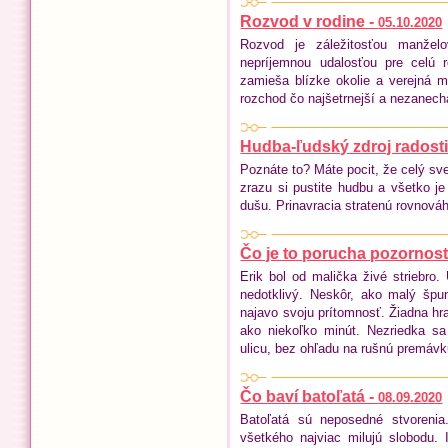
Rozvod v rodine -
05.10.2020
Rozvod je záležitosťou manžel
nepríjemnou udalosťou pre celú 
zamieša blízke okolie a verejná 
rozchod čo najšetrnejší a nezanecha
Hudba-ľudský zdroj radosti
Poznáte to? Máte pocit, že celý sve
zrazu si pustite hudbu a všetko je 
dušu. Prinavracia stratenú rovnováh
Čo je to porucha pozornosti
Erik bol od malička živé striebro.
nedotklivý. Neskôr, ako malý špu
najavo svoju prítomnosť. Žiadna hra
ako niekoľko minút. Nezriedka s
ulicu, bez ohľadu na rušnú premávk
Čo baví batoľatá -
08.09.2020
Batoľatá sú neposedné stvoreni
všetkého najviac milujú slobodu.