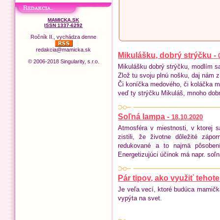
MAMICKA.SK
ISSN 1337-6292
Ročník II., vychádza denne
redakcia@mamicka.sk
Mikulášku, dobrý strýčku -
© 2006-2018 Singularity, s.r.o.
Mikulášku dobrý strýčku, modlím sa 
Zlož tu svoju plnú nošku, daj nám z
Či koníčka medového, či koláčka 
veď ty strýčku Mikuláš, mnoho dob
Soľná lampa -
18.10.2020
Atmosféra v miestnosti, v ktorej
zistili, že životne dôležité záp
redukované a to najmä pôsobením
Energetizujúci účinok má napr. soľ
Pár tipov, ako využiť teho
Je veľa vecí, ktoré budúca mamičk
vypýta na svet.