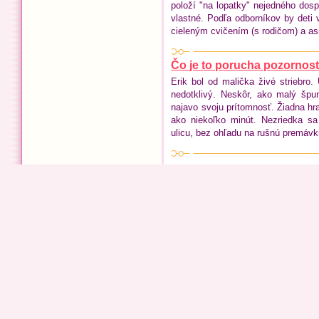
položí "na lopatky" nejedného dospe
vlastné. Podľa odborníkov by deti v
cieleným cvičením (s rodičom) a as
Čo je to porucha pozornosti
Erik bol od malička živé striebro.
nedotklivý. Neskôr, ako malý špu
najavo svoju prítomnosť. Žiadna hra
ako niekoľko minút. Nezriedka s
ulicu, bez ohľadu na rušnú premávk